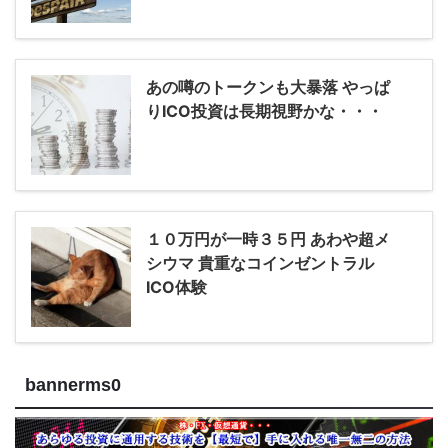
あの噂のトークンも大暴落 やっぱ
りICO投資は長期視野かな・・・
１０万円が一時３５円 あわや超メ
シウマ 貴重なコインゼントラル
ICO体験
bannerms0