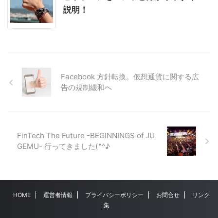
説明！
Facebook 方針転換。仮想通貨に関する広
告の規制緩和へ
FinTech The Future -BEGINNINGS of JU
GEMU- 行ってきました(^^♪
HOME
運営者情報
プライバシーポリシー
お問合せ
リンク
集