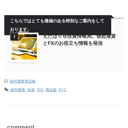
こちらではとても価値のある特別なご案内をして
おります。
えたばりゅ投資情報局。仮想通貨
1
とFXのお役立ち情報を発信
-
仮想通貨用語集
-
仮想通貨
,
投資
,
ICO
,
用語集
,
KYC
comment