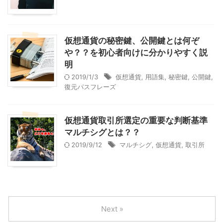
仮想通貨の秘密鍵、公開鍵とは何ぞ
や？？を初心者向けに分かりやすく説
明
2019/1/3
仮想通貨
,
用語集
,
秘密鍵
,
公開鍵
,
復元パスフレーズ
仮想通貨取引所選定の重要な判断基準
マルチシグとは？？
2019/9/12
マルチシグ
,
仮想通貨
,
取引所
Next »