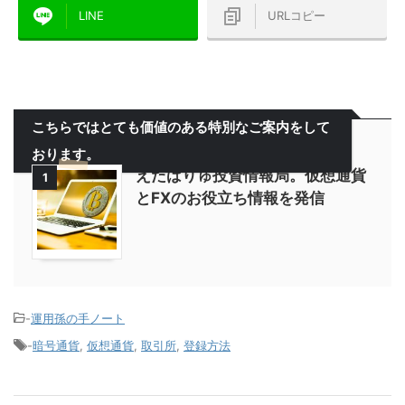
LINE
URLコピー
こちらではとても価値のある特別なご案内をして
おります。
えたばりゅ投資情報局。仮想通貨
1
とFXのお役立ち情報を発信
-
運用孫の手ノート
-
暗号通貨
,
仮想通貨
,
取引所
,
登録方法