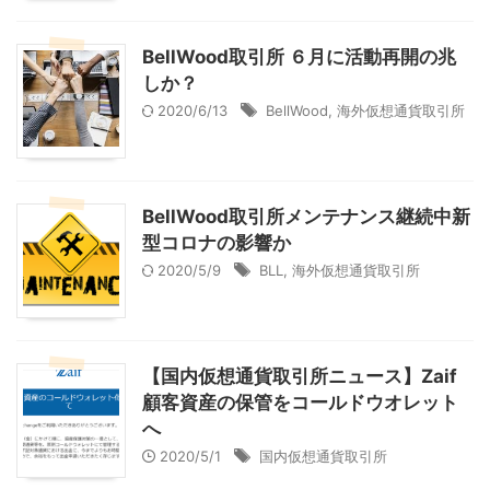
BellWood取引所 ６月に活動再開の兆
しか？
2020/6/13
BellWood
,
海外仮想通貨取引所
BellWood取引所メンテナンス継続中新
型コロナの影響か
2020/5/9
BLL
,
海外仮想通貨取引所
【国内仮想通貨取引所ニュース】Zaif
顧客資産の保管をコールドウオレット
へ
2020/5/1
国内仮想通貨取引所