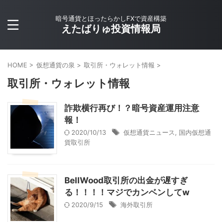
暗号通貨とほったらかしFXで資産構築
えたばりゅ投資情報局
HOME
>
仮想通貨の泉
>
取引所・ウォレット情報
>
取引所・ウォレット情報
詐欺横行再び！？暗号資産運用注意
報！
2020/10/13
仮想通貨ニュース
,
国内仮想通
貨取引所
BellWood取引所の出金が遅すぎ
る！！！！マジでカンベンしてw
2020/9/15
海外取引所