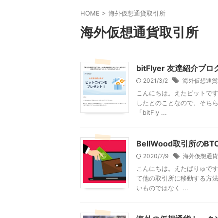
HOME
>
海外仮想通貨取引所
海外仮想通貨取引所
bitFlyer 友達紹介
2021/3/2
海外仮想通貨
こんにちは。えたビットです。
したとのことなので、そちら
「bitFly ...
BellWood取引所
2020/7/9
海外仮想通貨
こんにちは。えたばりゅです。
て他の取引所に移動する方法
いものではなく ...