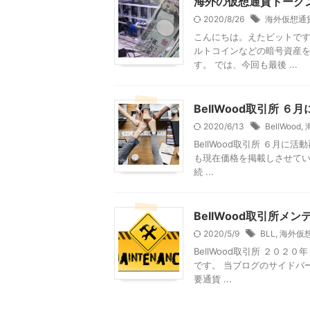
海外の仮想通貨トーク
2020/8/26
海外仮想通
こんにちは。えたビットです
ルトコインなどの暗号資産
す。 では、今回も最後 ...
BellWood取引所 
2020/6/13
BellWood
,
BellWood取引所 ６月
も現在価格を掲載しさせていた
続 ...
BellWood取引所
2020/5/9
BLL
,
海外仮
BellWood取引所 ２０
です。 当ブログのサイドバー
要通貨 ...