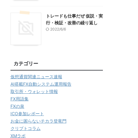
トレードも仕事だぜ 仮説・実
行・検証・改善の繰り返し
2022/6/6
カテゴリー
仮想通貨関連ニュース速報
AI搭載FX自動システム運用報告
取引所・ウォレット情報
FX用語集
FXの泉
ICO参加レポート
お金に困らないチカラ登竜門
クリプトコラム
XMラボ