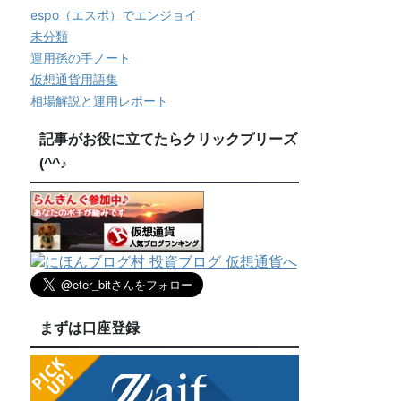
espo（エスポ）でエンジョイ
未分類
運用孫の手ノート
仮想通貨用語集
相場解説と運用レポート
記事がお役に立てたらクリックプリーズ
(^^♪
まずは口座登録