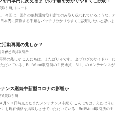
ンを日本円に変えるまでの手順を分かりやすくご説明！
貨取引所
,
トレード
。 今回は、国外の仮想通貨取引所でのみ取り扱われているような、ア
を日本円に変換する手順をバッチリ分かりやすくご説明したいと思いま
６月に活動再開の兆しか？
海外仮想通貨取引所
に活動再開の兆しか こんにちは。えたばりゅです。 当ブログのサイドバーに
だいている、BellWood取引所の主要通貨「BLL」のメンテナンスが
メンテナンス継続中新型コロナの影響か
想通貨取引所
２０年４月２３日時点まだまだメンテナンス中続く こんにちは。えたばりゅ
にも現在価格を掲載しさせていただいている、BellWood取引所の主