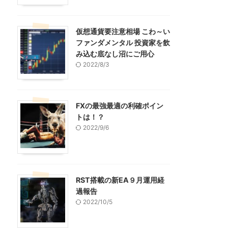
仮想通貨要注意相場 こわ～い
ファンダメンタル 投資家を飲
み込む底なし沼にご用心
2022/8/3
FXの最強最適の利確ポイン
トは！？
2022/9/6
RST搭載の新EA９月運用経
過報告
2022/10/5