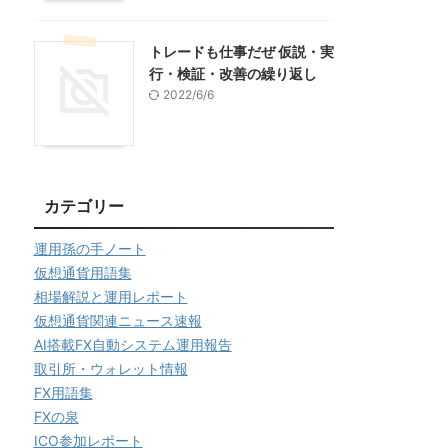
トレードも仕事だぜ 仮説・実
行・検証・改善の繰り返し
2022/6/6
カテゴリー
運用孫の手ノート
仮想通貨用語集
相場解説と運用レポート
仮想通貨関連ニュース速報
AI搭載FX自動システム運用報告
取引所・ウォレット情報
FX用語集
FXの泉
ICO参加レポート