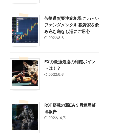
仮想通貨要注意相場 こわ～い
ファンダメンタル 投資家を飲
み込む底なし沼にご用心
2022/8/3
FXの最強最適の利確ポイン
トは！？
2022/9/6
RST搭載の新EA９月運用経
過報告
2022/10/5