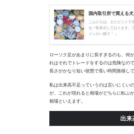
国内取引所で買える犬
こんにちは。えたビットで
を一覧表示しております。 
インの一種で「 ...
ローソク足があまりに長すぎるのも、何
れはそれでトレードをするのは危険なの
長さがかなり短い状態で長い時間推移し
私は出来高不足っていうのは言いにくい
が、これが現れると相場がどちらに転ぶ
相場といえます。
出来