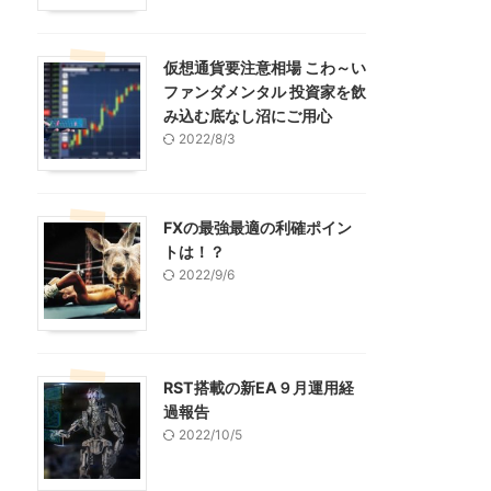
仮想通貨要注意相場 こわ～い
ファンダメンタル 投資家を飲
み込む底なし沼にご用心
2022/8/3
FXの最強最適の利確ポイン
トは！？
2022/9/6
RST搭載の新EA９月運用経
過報告
2022/10/5