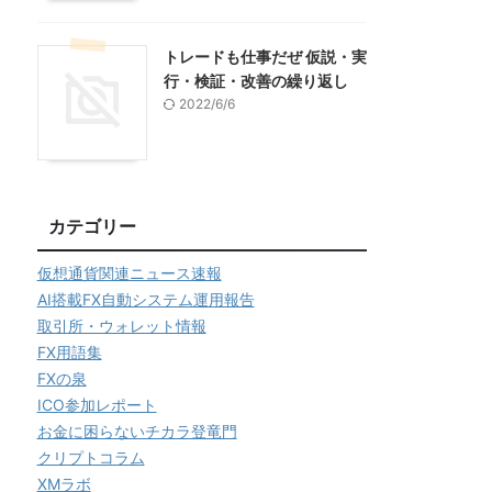
トレードも仕事だぜ 仮説・実
行・検証・改善の繰り返し
2022/6/6
カテゴリー
仮想通貨関連ニュース速報
AI搭載FX自動システム運用報告
取引所・ウォレット情報
FX用語集
FXの泉
ICO参加レポート
お金に困らないチカラ登竜門
クリプトコラム
XMラボ