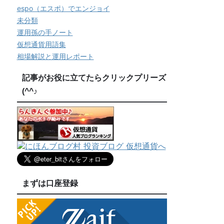
espo（エスポ）でエンジョイ
未分類
運用孫の手ノート
仮想通貨用語集
相場解説と運用レポート
記事がお役に立てたらクリックプリーズ
(^^♪
まずは口座登録