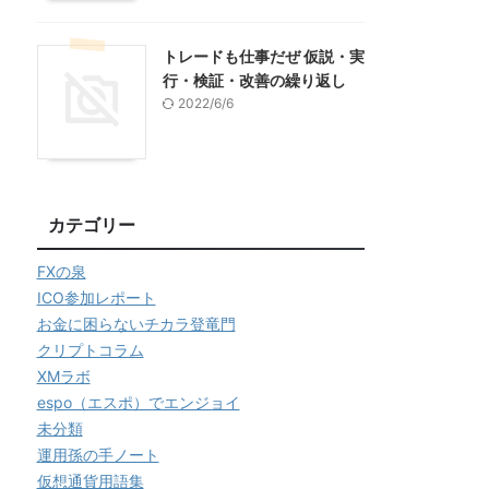
トレードも仕事だぜ 仮説・実
行・検証・改善の繰り返し
2022/6/6
カテゴリー
FXの泉
ICO参加レポート
お金に困らないチカラ登竜門
クリプトコラム
XMラボ
espo（エスポ）でエンジョイ
未分類
運用孫の手ノート
仮想通貨用語集