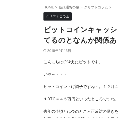
HOME
>
仮想通貨の泉
>
クリプトコラム
>
クリプトコラム
ビットコインキャッシ
てるのとなんか関係あ
2019年9月13日
こんにちは(^^♪えたビットです。
いや～・・・
ビットコイン下げ調子ですね～。１２月
１BTC＝４５万円といったところですね
去年の今頃とは今のところ正反対の動き