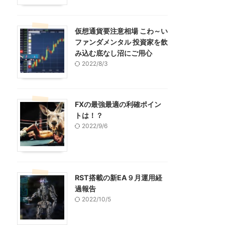
仮想通貨要注意相場 こわ～い
ファンダメンタル 投資家を飲
み込む底なし沼にご用心
2022/8/3
FXの最強最適の利確ポイン
トは！？
2022/9/6
RST搭載の新EA９月運用経
過報告
2022/10/5