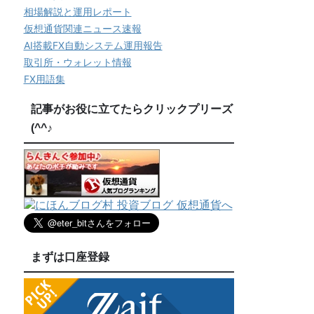
相場解説と運用レポート
仮想通貨関連ニュース速報
AI搭載FX自動システム運用報告
取引所・ウォレット情報
FX用語集
記事がお役に立てたらクリックプリーズ
(^^♪
まずは口座登録