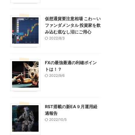
仮想通貨要注意相場 こわ～い
ファンダメンタル 投資家を飲
み込む底なし沼にご用心
2022/8/3
FXの最強最適の利確ポイン
トは！？
2022/9/6
RST搭載の新EA９月運用経
過報告
2022/10/5