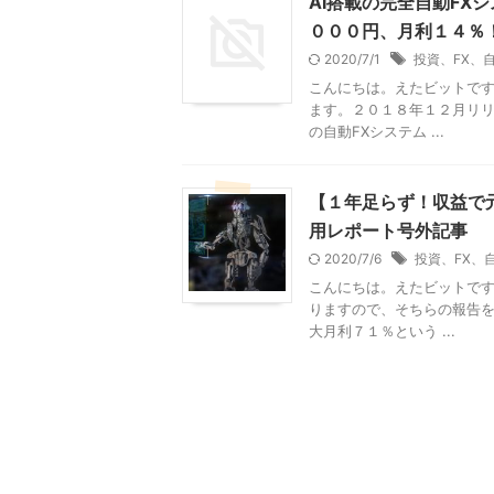
AI搭載の完全自動FX
０００円、月利１４％
2020/7/1
投資、FX、
こんにちは。えたビットです
ます。２０１８年１２月リリ
の自動FXシステム ...
【１年足らず！収益で元
用レポート号外記事
2020/7/6
投資、FX、
こんにちは。えたビットです
りますので、そちらの報告
大月利７１％という ...