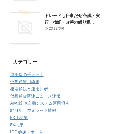
トレードも仕事だぜ 仮説・実
行・検証・改善の繰り返し
2022/6/6
カテゴリー
運用孫の手ノート
仮想通貨用語集
相場解説と運用レポート
仮想通貨関連ニュース速報
AI搭載FX自動システム運用報告
取引所・ウォレット情報
FX用語集
FXの泉
ICO参加レポート