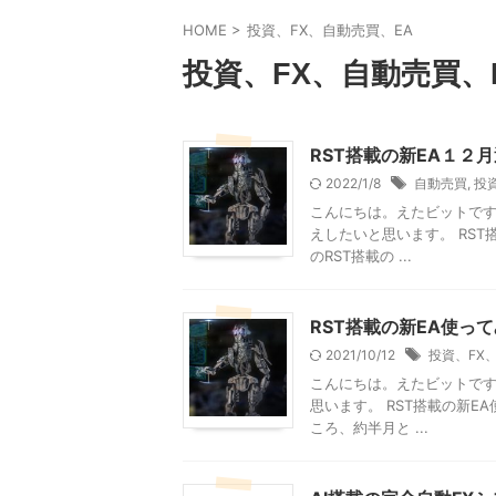
HOME
>
投資、FX、自動売買、EA
投資、FX、自動売買、
RST搭載の新EA１２
2022/1/8
自動売買
,
投
こんにちは。えたビットです
えしたいと思います。 RS
のRST搭載の ...
RST搭載の新EA使っ
2021/10/12
投資、FX
こんにちは。えたビットです
思います。 RST搭載の新
ころ、約半月と ...